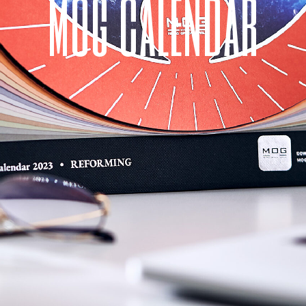
m
o
g
c
a
l
e
n
d
a
r