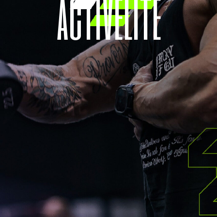
a
c
t
i
v
e
l
i
t
e